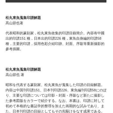
カ
ー
松丸東魚蒐集印譜解題
ト
髙山節也著
に
商
代表昭和的篆刻家，松丸東魚收集的印譜目錄簡介。內容有中國
品
出的印譜151 種，日本出的印譜226 種，東魚自身編的印譜58
を
種，主要的印譜，採用色彩介紹印跡、封面、序跋等重新攝影的
追
參考插圖。
加
す
る
松丸東魚蒐集印譜解題
高山節也 著
昭和を代表する篆刻家、松丸東魚が蒐集した印譜の目録解題。
内容は中国刊印譜151、日本刊印譜226、東魚編刊印譜58にのぼ
り、主要な印譜については印影・封面・序跋など新たに撮影し
た参考図版をカラーで紹介する。なお、本書は、印譜に対して
初めて本格的な書誌学的整理を加えた画期的な試みであり、ま
た、日本刊印譜の目録としてもその先駆けをなす成果である。