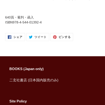
640頁・菊判・函入
ISBN978-4-544-01392-4
FACEBOOK
TWITTER
PINTEREST
シェア
ツイート
ピンする
で
に
で
シ
投
ピ
ェ
稿
ン
ア
す
す
す
る
る
る
BOOKS (Japan only)
二玄社書店 (日本国内販売のみ)
Site Policy