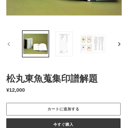
前
次
の
の
ス
ス
ラ
ラ
イ
イ
松丸東魚蒐集印譜解題
ド
ド
通
¥12,000
常
価
カートに追加する
格
今すぐ購入