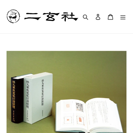
コ
ン
テ
検索
ログイン
カート
ン
ツ
に
ス
キ
ッ
プ
す
る