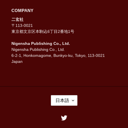
COMPANY
二玄社
〒113-0021
東京都文京区本駒込6丁目2番地1号
Nigensha Publishing Co., Ltd.
Nigensha Publishing Co., Ltd.
6-2-1, Honkomagome, Bunkyo-ku, Tokyo, 113-0021
Japan
言
日本語
語
Twitter