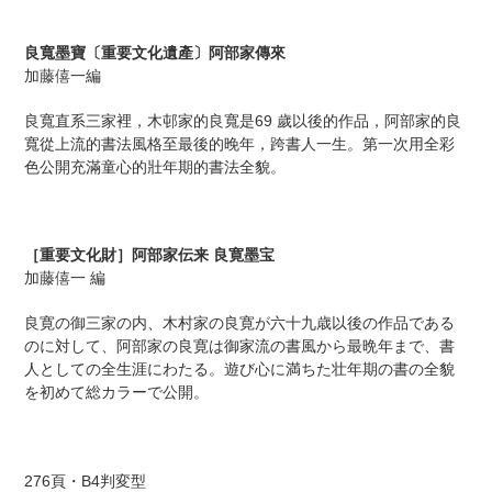
カ
ー
良寬墨寶〔重要文化遺產〕阿部家傳來
ト
加藤僖一編
に
商
良寬直系三家裡，木邨家的良寬是69 歲以後的作品，阿部家的良
品
寬從上流的書法風格至最後的晚年，跨書人一生。第一次用全彩
を
色公開充滿童心的壯年期的書法全貌。
追
加
す
る
［重要文化財］阿部家伝来 良寛墨宝
加藤僖一 編
良寛の御三家の内、木村家の良寛が六十九歳以後の作品である
のに対して、阿部家の良寛は御家流の書風から最晩年まで、書
人としての全生涯にわたる。遊び心に満ちた壮年期の書の全貌
を初めて総カラーで公開。
276頁・B4判変型