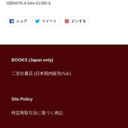
ISBN978-4-544-01385-6
FACEBOOK
TWITTER
PINTEREST
シェア
ツイート
ピンする
で
に
で
シ
投
ピ
ェ
稿
ン
ア
す
す
す
る
る
る
BOOKS (Japan only)
二玄社書店 (日本国内販売のみ)
Site Policy
特定商取引法に基づく表記