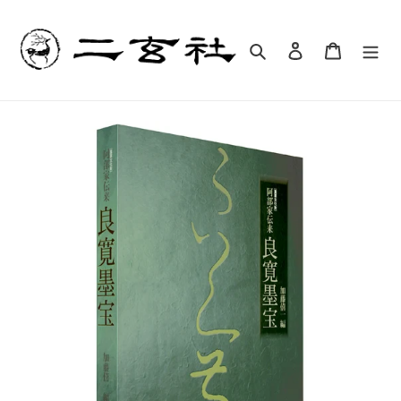
コ
ン
テ
検索
ログイン
カート
ン
ツ
に
ス
キ
ッ
プ
す
る