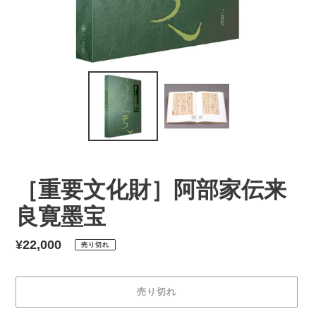
［重要文化財］阿部家伝来
良寛墨宝
通
¥22,000
売り切れ
常
価
売り切れ
格