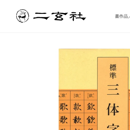
コ
ン
テ
書作品／書
ン
ツ
に
ス
キ
ッ
プ
す
る