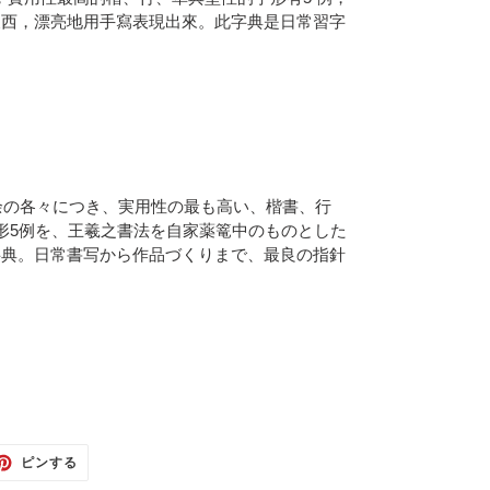
東西，漂亮地用手寫表現出來。此字典是日常習字
0余の各々につき、実用性の最も高い、楷書、行
形5例を、王羲之書法を自家薬篭中のものとした
字典。日常書写から作品づくりまで、最良の指針
TTER
PINTEREST
ピンする
で
ピ