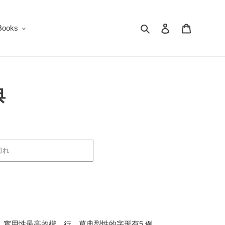
検索
ログイン
カート
oks
典
切れ
個，實用性最高的楷、行、草典型性的字形有5 例，