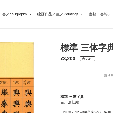
／calligraphy
絵画作品／畫／Paintings
書籍／書籍／Bo
標準 三体字
通
¥3,200
売り切れ
常
価
売り
格
カ
ー
標準 三體字典
ト
吉川蕉仙編
に
商
日常生活常用的漢字3400 多