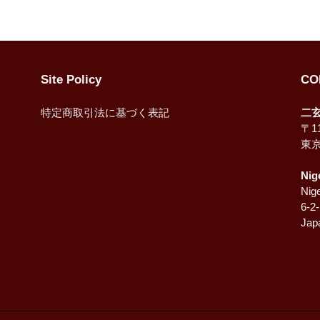
ェ
稿
ア
す
す
る
る
Site Policy
CO
特定商取引法に基づく表記
二
〒11
東
Nig
Nige
6-2
Jap