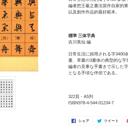
品
編者把王羲之書法當作自家的
を
以及創作作品的最好範本。
追
加
す
る
標準 三体字典
吉川蕉仙 編
日常生活に頻用される字340
書、草書の3書体の典型的な字
編者の見事な手書きで示した
となる手頃な伴侶である。
322頁・A5判
ISBN978-4-544-01234-7
FACEBOOK
TWI
シェア
ツイート
で
に
シ
投