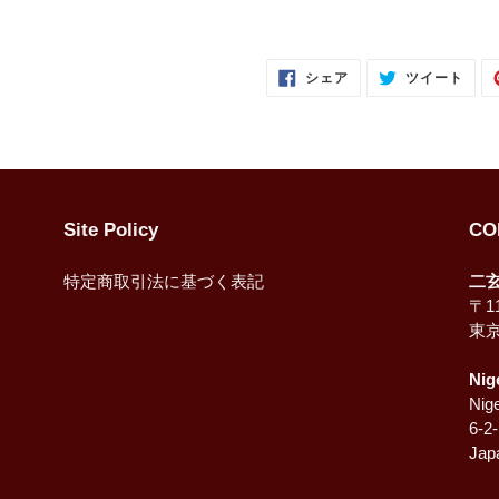
FACEBOOK
TWI
シェア
ツイート
で
に
シ
投
ェ
稿
ア
す
す
る
る
Site Policy
CO
特定商取引法に基づく表記
二
〒11
東
Nig
Nige
6-2
Jap