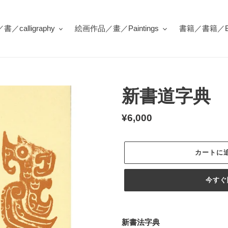
／calligraphy
絵画作品／畫／Paintings
書籍／書籍／Bo
新書道字典
通
¥6,000
常
価
カートに
格
今すぐ
カ
ー
新書法字典