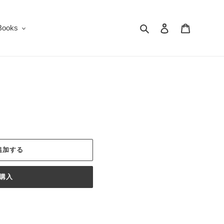
検索
ログイン
カート
oks
追加する
購入