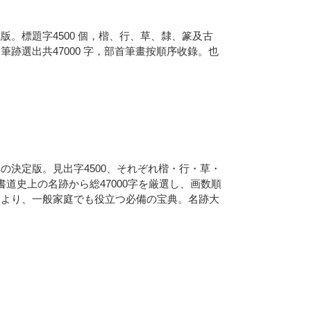
版。標題字4500 個，楷、行、草、隸、篆及古
跡選出共47000 字，部首筆畫按順序收錄。也
の決定版。見出字4500、それぞれ楷・行・草・
道史上の名跡から総47000字を厳選し、画数順
とより、一般家庭でも役立つ必備の宝典。名跡大