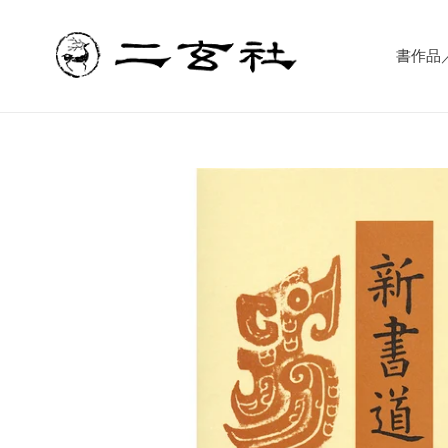
コ
ン
テ
書作品／書
ン
ツ
に
ス
キ
ッ
プ
す
る