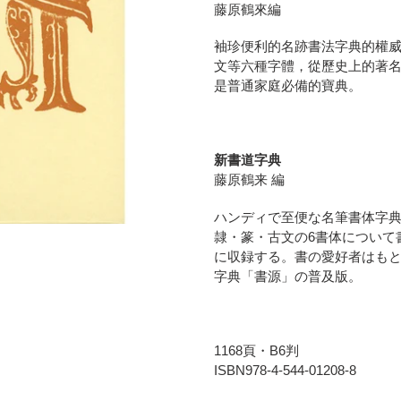
ト
藤原鶴來編
に
商
袖珍便利的名跡書法字典的權威
品
文等六種字體，從歷史上的著名筆
を
是普通家庭必備的寶典。
追
加
す
る
新書道字典
藤原鶴来 編
ハンディで至便な名筆書体字典
隷・篆・古文の6書体について書
に収録する。書の愛好者はも
字典「書源」の普及版。
1168頁・B6判
ISBN
978-4-544-01208-8