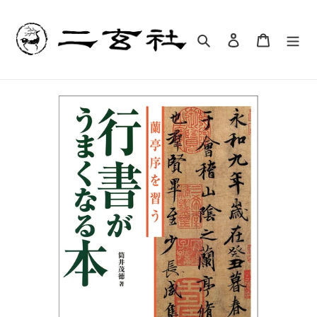
コ
ン
テ
検索
ログイン
カート
ン
ツ
に
ス
キ
ッ
プ
す
る