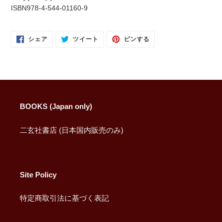
ISBN978-4-544-01160-9
FACEBOOK
TWITTER
PINTEREST
シェア
ツイート
ピンする
で
に
で
シ
投
ピ
ェ
稿
ン
ア
す
す
す
る
る
る
BOOKS (Japan only)
二玄社書店 (日本国内販売のみ)
Site Policy
特定商取引法に基づく表記