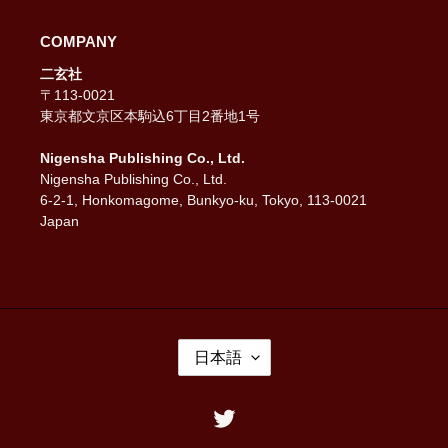
COMPANY
二玄社
〒113-0021
東京都文京区本駒込6丁目2番地1号
Nigensha Publishing Co., Ltd.
Nigensha Publishing Co., Ltd.
6-2-1, Honkomagome, Bunkyo-ku, Tokyo, 113-0021
Japan
言
日本語
語
Twitter