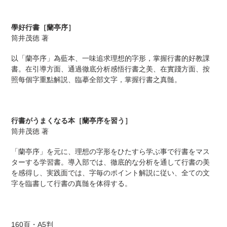
カ
ー
學好行書［蘭亭序］
ト
筒井茂徳 著
に
商
以「蘭亭序」為藍本、一味追求理想的字形，掌握行書的好教課
品
書。在引導方面、通過徹底分析感悟行書之美、在實踐方面、按
を
照每個字重點解説、臨摹全部文字，掌握行書之真髄。
追
加
す
る
行書がうまくなる本［蘭亭序を習う］
筒井茂徳 著
「蘭亭序」を元に、理想の字形をひたすら学ぶ事で行書をマス
ターする学習書。導入部では、徹底的な分析を通して行書の美
を感得し、実践面では、字毎のポイント解説に従い、全ての文
字を臨書して行書の真髄を体得する。
160頁・A5判