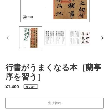
前
次
の
の
ス
ス
ラ
ラ
イ
イ
行書がうまくなる本［蘭亭
ド
ド
序を習う］
通
¥1,400
売り切れ
常
価
売り切れ
格