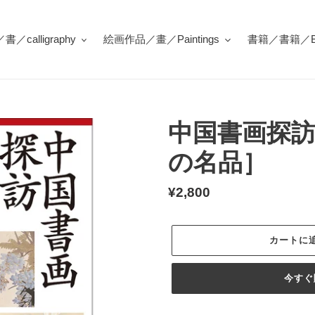
／calligraphy
絵画作品／畫／Paintings
書籍／書籍／Bo
中国書画探
の名品］
通
¥2,800
常
価
カートに
格
今すぐ
カ