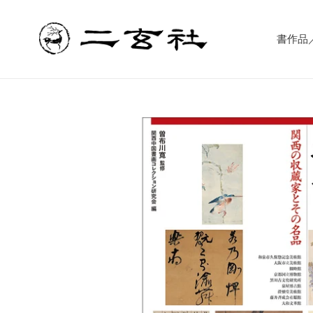
コ
ン
テ
書作品／書
ン
ツ
に
ス
キ
ッ
プ
す
る