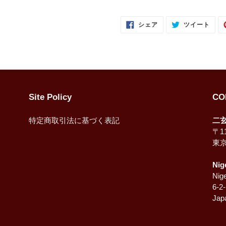
FACEBOOK
TWI
シェア
ツイート
で
に
シ
投
ェ
稿
ア
す
す
る
る
Site Policy
CO
特定商取引法に基づく表記
二
〒11
東
Nig
Nige
6-2
Jap