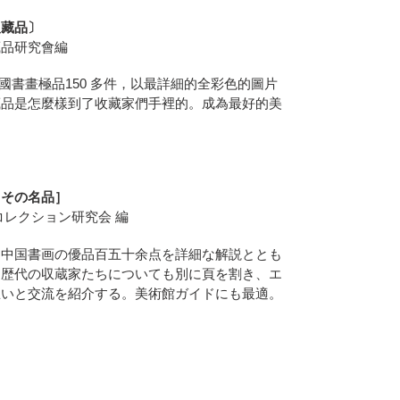
及藏品〕
藏品研究會編
國書畫極品150 多件，以最詳細的全彩色的圖片
藏品是怎麼樣到了收藏家們手裡的。成為最好的美
とその名品］
コレクション研究会 編
る中国書画の優品百五十余点を詳細な解説ととも
。歴代の収蔵家たちについても別に頁を割き、エ
思いと交流を紹介する。美術館ガイドにも最適。