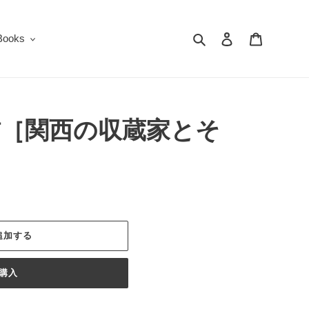
検索
ログイン
カート
oks
訪［関西の収蔵家とそ
追加する
購入