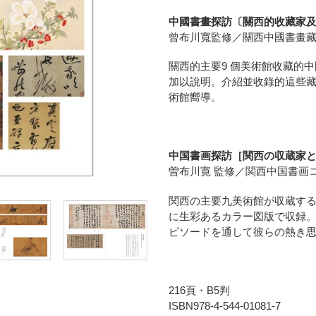
ー
中國書畫探訪〔關西的收藏家
ト
曾布川寬監修／關西中國書畫
に
商
關西的主要9 個美術館收藏的中
品
加以說明。介紹並收錄的這些
を
術館嚮導。
追
加
す
る
中国書画探訪［関西の収蔵家
曽布川寛 監修／関西中国書画
関西の主要九美術館が収蔵す
に生彩あるカラー図版で収録
ピソードを通して彼らの熱き
216頁・B5判
ISBN978-4-544-01081-7