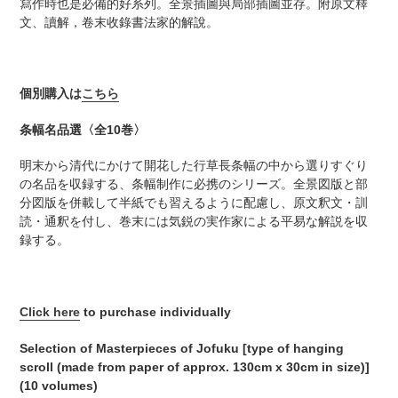
寫作時也是必備的好系列。全景插圖與局部插圖並存。附原文釋
加
文、讀解，卷末收錄書法家的解說。
す
る
個別購入は
こちら
条幅名品選〈全10巻〉
明末から清代にかけて開花した行草長条幅の中から選りすぐり
の名品を収録する、条幅制作に必携のシリーズ。全景図版と部
分図版を併載して半紙でも習えるように配慮し、原文釈文・訓
読・通釈を付し、巻末には気鋭の実作家による平易な解説を収
録する。
Click here
to purchase individually
Selection of Masterpieces of Jofuku [type of hanging
scroll (made from paper of approx. 130cm x 30cm in size)]
(10 volumes)