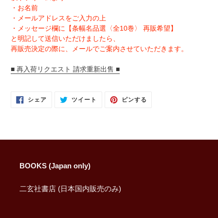
・お名前
・メールアドレスをご入力の上
・メッセージ欄に【条幅名品選〈全10巻〉 再販希望】
と明記して送信いただけましたら、
再販売決定の際に、メールでご案内させていただきます。
■ 再入荷リクエスト 請求重新出售 ■
FACEBOOK
TWITTER
PINTEREST
シェア
ツイート
ピンする
で
に
で
シ
投
ピ
ェ
稿
ン
ア
す
す
す
る
る
る
BOOKS (Japan only)
二玄社書店 (日本国内販売のみ)