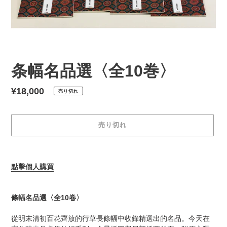
条幅名品選〈全10巻〉
通
¥18,000
売り切れ
常
価
売り切れ
格
カ
ー
點擊個人購買
ト
に
商
條幅名品選〈全10卷〉
品
を
從明末清初百花齊放的行草長條幅中收錄精選出的名品。今天在
追