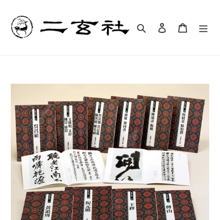
コ
ン
テ
検索
ログイン
カート
ン
ツ
に
ス
キ
ッ
プ
す
る