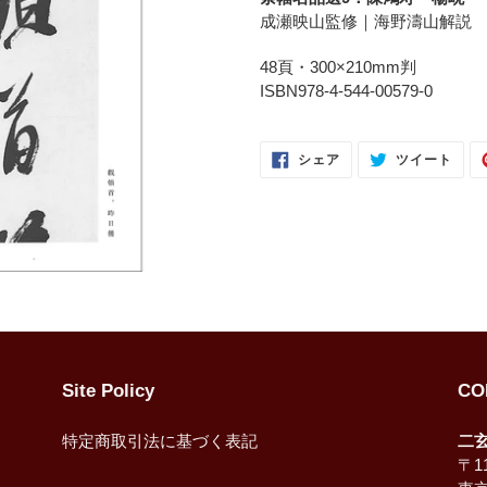
品
成瀬映山監修｜海野濤山解説
を
追
48頁・300×210mm判
加
ISBN978-4-544-00579-0
す
る
FACEBOOK
TWI
シェア
ツイート
で
に
シ
投
ェ
稿
ア
す
す
る
る
Site Policy
CO
特定商取引法に基づく表記
二
〒11