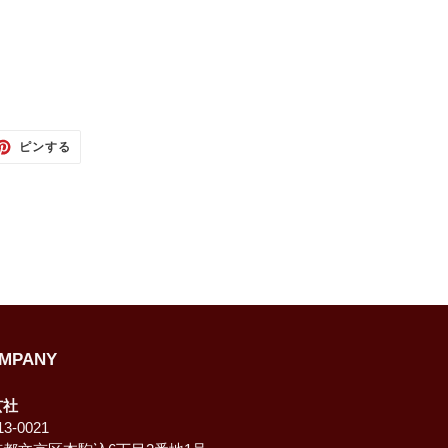
TTER
PINTEREST
ピンする
で
ピ
ン
す
る
MPANY
玄社
3-0021