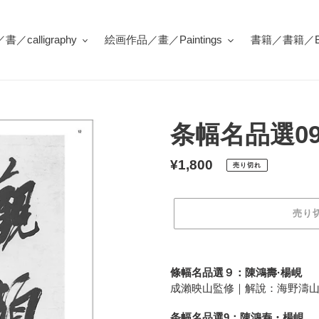
／calligraphy
絵画作品／畫／Paintings
書籍／書籍／Bo
条幅名品選0
通
¥1,800
売り切れ
常
価
売り
格
カ
ー
條幅名品選９：陳鴻壽·楊峴
ト
成瀨映山監修｜解說：海野濤
に
商
条幅名品選9：陳鴻寿・楊峴