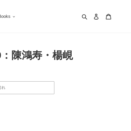
検索
ログイン
カート
oks
9：陳鴻寿・楊峴
切れ
山