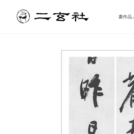
コ
ン
テ
書作品／書
ン
ツ
に
ス
キ
ッ
プ
す
る