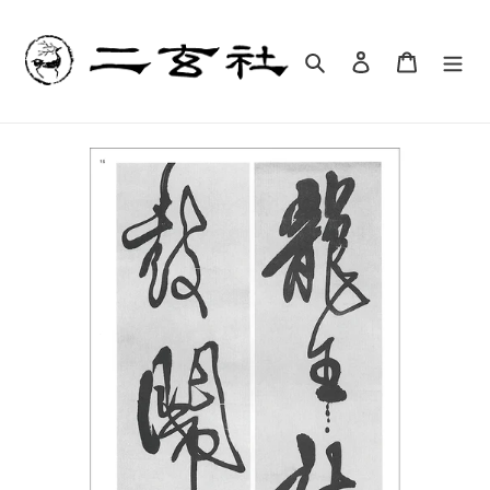
コ
ン
テ
検索
ログイン
カート
ン
ツ
に
ス
キ
ッ
プ
す
る