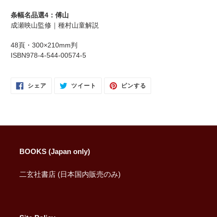
に
商
条幅名品選4：傅山
品
成瀬映山監修｜種村山童解説
を
追
48頁・300×210mm判
加
ISBN978-4-544-00574-5
す
る
FACEBOOK
TWITTER
PINTEREST
シェア
ツイート
ピンする
で
に
で
シ
投
ピ
ェ
稿
ン
ア
す
す
す
る
る
る
BOOKS (Japan only)
二玄社書店 (日本国内販売のみ)