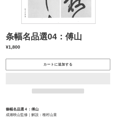
条幅名品選04：傅山
通
¥1,800
常
価
カートに追加する
格
カ
ー
條幅名品選４：傅山
ト
成瀨映山監修｜解說：種村山童