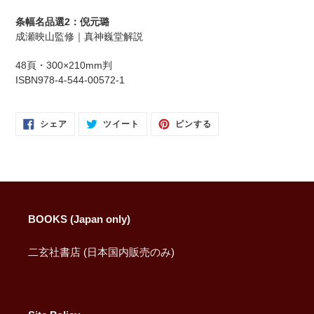
に
商
条幅名品選2：倪元璐
品
成瀬映山監修｜真神巍堂解説
を
追
48頁・300×210mm判
加
ISBN978-4-544-00572-1
す
る
FACEBOOK
TWITTER
PINTEREST
シェア
ツイート
ピンする
で
に
で
シ
投
ピ
ェ
稿
ン
ア
す
す
す
る
る
る
BOOKS (Japan only)
二玄社書店 (日本国内販売のみ)