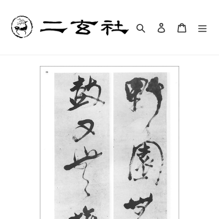
コ
ン
テ
検索
ログイン
カート
ン
ツ
に
ス
キ
ッ
プ
す
る