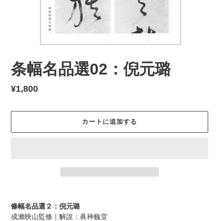
条幅名品選02：倪元璐
通
¥1,800
常
価
カートに追加する
格
カ
ー
條幅名品選２：倪元璐
ト
成瀨映山監修｜解說：眞神巍堂