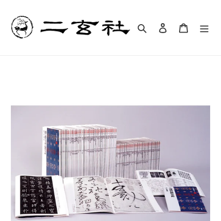
コ
ン
テ
検索
ログイン
カート
ン
ツ
に
ス
キ
ッ
プ
す
る