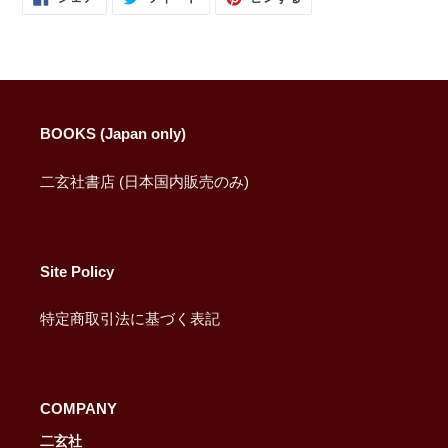
で
に
で
シ
投
ピ
ェ
稿
ン
ア
す
す
す
る
る
る
BOOKS (Japan only)
二玄社書店 (日本国内販売のみ)
Site Policy
特定商取引法に基づく表記
COMPANY
二玄社