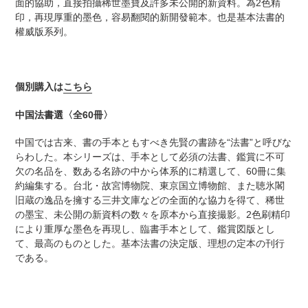
面的協助，直接拍攝稀世墨寶及許多未公開的新資料。為2色精
加
印，再現厚重的墨色，容易翻閱的新開發範本。也是基本法書的
す
權威版系列。
る
個別購入は
こちら
中国法書選〈全60冊〉
中国では古来、書の手本ともすべき先賢の書跡を“法書”と呼びな
らわした。本シリーズは、手本として必須の法書、鑑賞に不可
欠の名品を、数ある名跡の中から体系的に精選して、60冊に集
約編集する。台北・故宮博物院、東京国立博物館、また聴氷閣
旧蔵の逸品を擁する三井文庫などの全面的な協力を得て、稀世
の墨宝、未公開の新資料の数々を原本から直接撮影。2色刷精印
により重厚な墨色を再現し、臨書手本として、鑑賞図版とし
て、最高のものとした。基本法書の決定版、理想の定本の刊行
である。