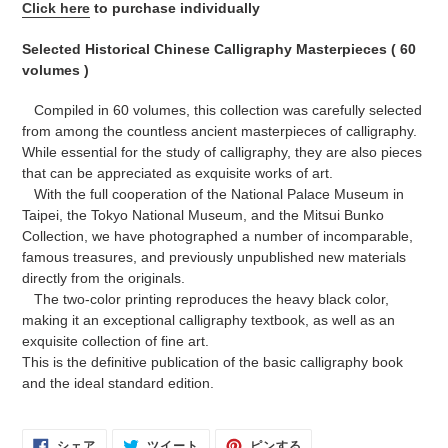
Click here
to purchase individually
Selected Historical Chinese Calligraphy Masterpieces ( 60
volumes )
Compiled in 60 volumes, this collection was carefully selected
from among the countless ancient masterpieces of calligraphy.
While essential for the study of calligraphy, they are also pieces
that can be appreciated as exquisite works of art.
With the full cooperation of the National Palace Museum in
Taipei, the Tokyo National Museum, and the Mitsui Bunko
Collection, we have photographed a number of incomparable,
famous treasures, and previously unpublished new materials
directly from the originals.
The two-color printing reproduces the heavy black color,
making it an exceptional calligraphy textbook, as well as an
exquisite collection of fine art.
This is the definitive publication of the basic calligraphy book
and the ideal standard edition.
FACEBOOK
TWITTER
PINTEREST
シェア
ツイート
ピンする