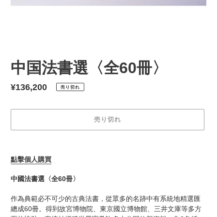
中国法書選〈全60冊〉
通
¥136,200
売り切れ
常
価
売り切れ
格
カ
ー
點擊個人購買
ト
に
中國法書選〈全60冊〉
商
品
作為典範必不可少的古典法書，從眾多的名跡中有系統地精選匯
を
總成60冊。得到故宮博物院、東京國立博物館、三井文庫等多方
追