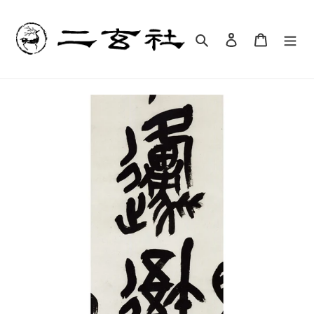
コ
ン
テ
検索
ログイン
カート
ン
ツ
に
ス
キ
ッ
プ
す
る