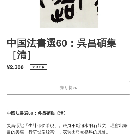
中国法書選60：呉昌碩集
［清］
通
¥2,300
売り切れ
常
価
売り切れ
格
カ
ー
中國法書選60：吳昌碩集〔清〕
ト
に
吳昌碩記「生計仰仗筆硯」。終身不斷追求的石鼓文，理會出篆
商
書的奧藴，行草也淵源其中，表現出奇崛樸厚的風格。
品