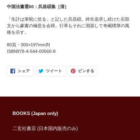
を
中国法書選60：呉昌碩集［清］
追
加
「生計は筆硯に仗る」と記した呉昌碩。終生追求し続けた石鼓
す
文から篆書の極意を会得、行草もそれに淵源して奇崛樸厚の風
る
格を示す。
80頁・300×197mm判
ISBN978-4-544-00560-8
FACEBOOK
TWITTER
PINTEREST
シェア
ツイート
ピンする
で
に
で
シ
投
ピ
ェ
稿
ン
ア
す
す
す
る
る
る
BOOKS (Japan only)
二玄社書店 (日本国内販売のみ)