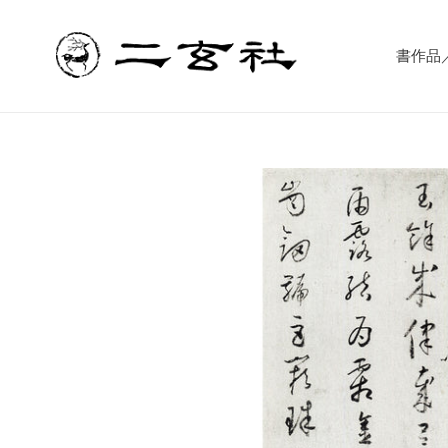
コ
ン
テ
書作品／書
ン
ツ
に
ス
キ
ッ
プ
す
る