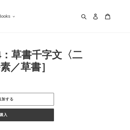
検索
ログイン
カート
oks
4：草書千字文〈二
懐素／草書］
追加する
購入