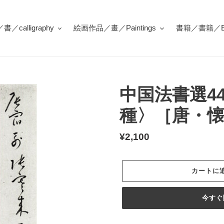
／calligraphy
絵画作品／畫／Paintings
書籍／書籍／Bo
中国法書選4
種〉［唐・
通
¥2,100
常
価
カートに
格
今すぐ
カ