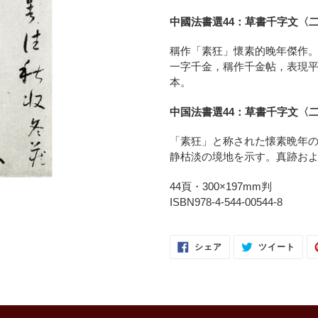
ー
中國法書選44：草書千字文〈
ト
に
稱作「素狂」懷素的晚年傑作
商
一字千金，稱作千金帖，表現
品
本。
を
追
中国法書選44：草書千字文〈
加
す
「素狂」と称された懐素晩年
る
静枯淡の境地を示す。真跡お
44頁・300×197mm判
ISBN978-4-544-00544-8
FACEBOOK
TWI
シェア
ツイート
で
に
シ
投
ェ
稿
ア
す
す
る
る