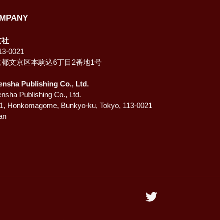
MPANY
玄社
3-0021
京都文京区本駒込6丁目2番地1号
ensha Publishing Co., Ltd.
nsha Publishing Co., Ltd.
-1, Honkomagome, Bunkyo-ku, Tokyo, 113-0021
an
Twitter