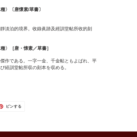
二種〉〔唐懷素/草書〕
。
平靜淡泊的境界。收錄眞跡及經訓堂帖所收的刻
二種〉［唐・懐素／草書］
の傑作である。一字一金、千金帖ともよばれ、平
よび経訓堂帖所収の刻本を収める。
TTER
PINTEREST
ピンする
で
ピ
ン
す
る