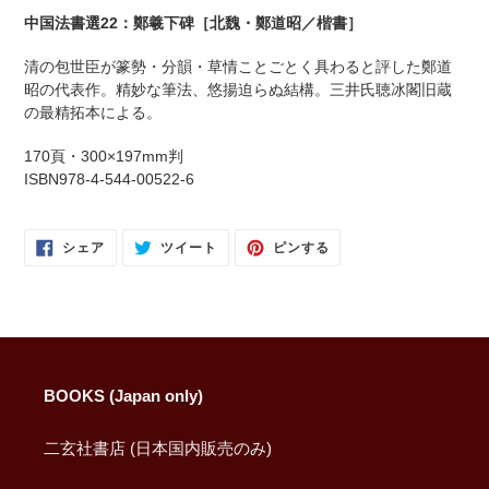
を
中国法書選22：鄭羲下碑［北魏・鄭道昭／楷書］
追
加
清の包世臣が篆勢・分韻・草情ことごとく具わると評した鄭道
す
昭の代表作。精妙な筆法、悠揚迫らぬ結構。三井氏聴冰閣旧蔵
る
の最精拓本による。
170頁・300×197mm判
ISBN978-4-544-00522-6
FACEBOOK
TWITTER
PINTEREST
シェア
ツイート
ピンする
で
に
で
シ
投
ピ
ェ
稿
ン
ア
す
す
す
る
る
る
BOOKS (Japan only)
二玄社書店 (日本国内販売のみ)