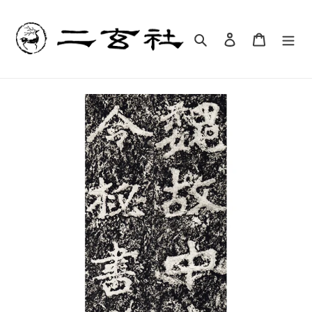
コ
ン
テ
検索
ログイン
カート
ン
ツ
に
ス
キ
ッ
プ
す
る