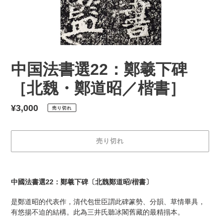
中国法書選22：鄭羲下碑
［北魏・鄭道昭／楷書］
通
¥3,000
売り切れ
常
価
売り切れ
格
カ
ー
中國法書選22：鄭羲下碑〔北魏鄭道昭/楷書〕
ト
に
是鄭道昭的代表作，清代包世臣謂此碑篆勢、分韻、草情畢具，
商
有悠揚不迫的結構。此為三井氏聽冰閣舊藏的最精搨本。
品