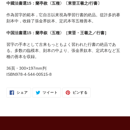
ー
中國法書選15：蘭亭敘〈五種〉〔東晉王羲之/行書〕
ト
に
作為習字的範本，它自古以來視為學習行書的絶品。從許多的摹
商
刻本中，收錄了張金界奴本、定武本等五種善本。
品
を
中国法書選15：蘭亭叙〈五種〉［東晋・王羲之／行書］
追
加
習字の手本として古来もっともよく習われた行書の絶品であ
す
る。多数の臨模本、刻本の中より、張金界奴本、定武本など五
る
種の善本を収録。
36頁・300×197mm判
ISBN978-4-544-00515-8
FACEBOOK
TWITTER
PINTEREST
シェア
ツイート
ピンする
で
に
で
シ
投
ピ
ェ
稿
ン
ア
す
す
す
る
る
る