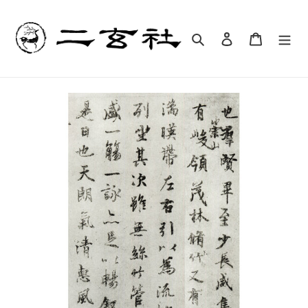
コ
ン
テ
検索
ログイン
カート
ン
ツ
に
ス
キ
ッ
プ
す
る