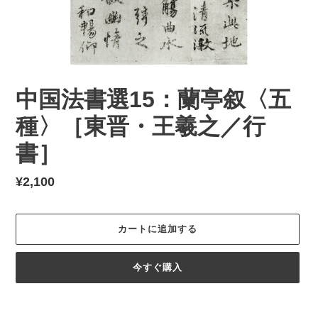
中国法書選15：蘭亭叙〈五
種〉［東晋・王羲之／行
書］
通
¥2,100
常
価
カートに追加する
格
今すぐ購入
カ