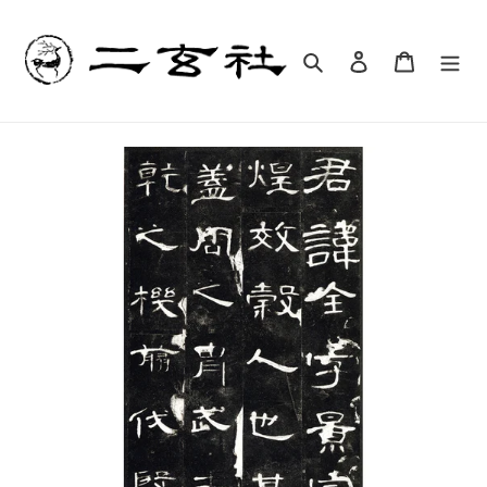
コ
ン
テ
検索
ログイン
カート
ン
ツ
に
ス
キ
ッ
プ
す
る