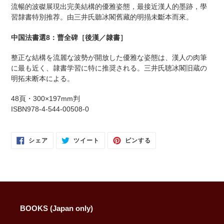
に
流暢的波磔展現出完美結構的優雅姿態，最接近漢人的墨跡，學
商
習隸書特別推荐。由三井氏聽冰閣舊藏的明搨未斷本而來。
品
を
中国法書選8：曹全碑［後漢／隷書］
追
加
整正な結構を流麗な波勢が開放した優雅な姿態は、漢人の肉筆
す
に最も近く、隷書学習に特に推奨される。三井氏聴冰閣旧蔵の
る
明拓未断本による。
48頁・300×197mm判
ISBN978-4-544-00508-0
FACEBOOK
TWITTER
PINTEREST
シェア
ツイート
ピンする
で
に
で
シ
投
ピ
ェ
稿
ン
ア
す
す
す
る
る
る
BOOKS (Japan only)