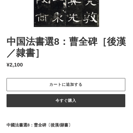
中国法書選8：曹全碑［後漢
／隷書］
通
¥2,100
常
価
カートに追加する
格
今すぐ購入
カ
ー
中國法書選8：曹全碑〔後漢/隸書〕
ト