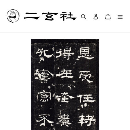
コ
ン
テ
検索
ログイン
カート
ン
ツ
に
ス
キ
ッ
プ
す
る