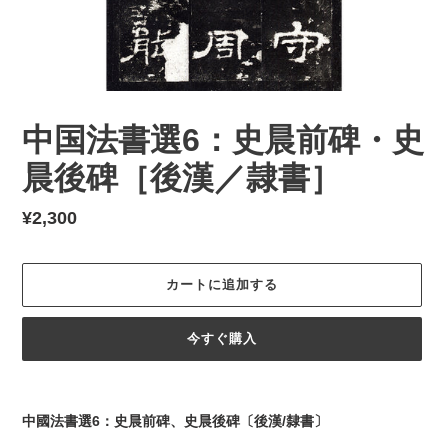
中国法書選6：史晨前碑・史
晨後碑［後漢／隷書］
通
¥2,300
常
価
カートに追加する
格
今すぐ購入
カ
ー
中國法書選6：史晨前碑、史晨後碑〔後漢/隸書〕
ト