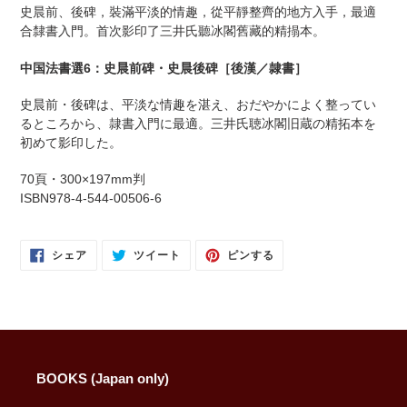
に
史晨前、後碑，裝滿平淡的情趣，從平靜整齊的地方入手，最適
商
合隸書入門。首次影印了三井氏聽冰閣舊藏的精搨本。
品
を
中国法書選6：史晨前碑・史晨後碑［後漢／隷書］
追
加
史晨前・後碑は、平淡な情趣を湛え、おだやかによく整ってい
す
るところから、隷書入門に最適。三井氏聴冰閣旧蔵の精拓本を
る
初めて影印した。
70頁・300×197mm判
ISBN978-4-544-00506-6
FACEBOOK
TWITTER
PINTEREST
シェア
ツイート
ピンする
で
に
で
シ
投
ピ
ェ
稿
ン
ア
す
す
す
る
る
る
BOOKS (Japan only)