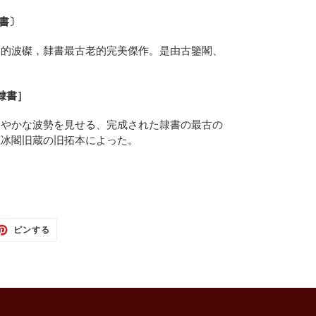
隸書〕
慢的波磔，隸書最古老的完美傑作。是由古鑒閣、
隷書］
るやかな波勢を見せる、完成された隷書の最古の
聴冰閣旧蔵の旧拓本によった。
TTER
PINTEREST
ピンする
で
ピ
ン
す
る