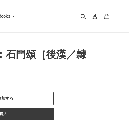
検索
ログイン
カート
oks
：石門頌［後漢／隷
追加する
購入