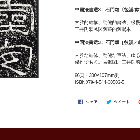
ー
中國法書選3：石門頌〔後漢/
ト
に
古雅的結構、勁健的書法、緩
商
三井氏聽冰閣舊藏的舊搨本。
品
を
中国法書選3：石門頌［後漢／
追
加
古雅な結体、勁健な筆法、ゆ
す
傑作である。古鑑閣、三井氏
る
86頁・300×197mm判
ISBN978-4-544-00503-5
FACEBOOK
TWI
シェア
ツイート
で
に
シ
投
ェ
稿
ア
す
す
る
る