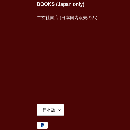
BOOKS (Japan only)
二玄社書店 (日本国内販売のみ)
言
日本語
語
決