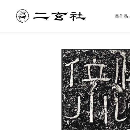
コ
ン
テ
書作品／書
ン
ツ
に
ス
キ
ッ
プ
す
る