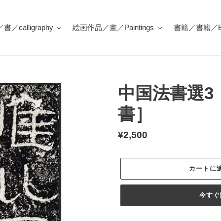
／calligraphy
絵画作品／畫／Paintings
書籍／書籍／Bo
中国法書選3
書］
通
¥2,500
常
価
カートに
格
今すぐ
カ