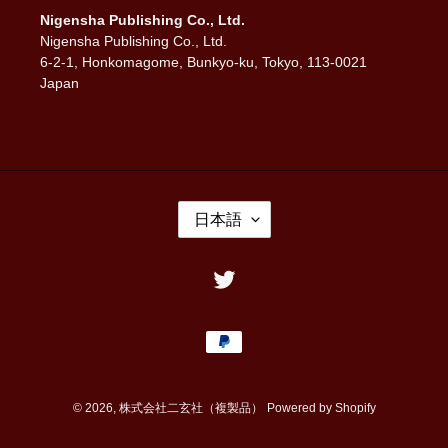
Nigensha Publishing Co., Ltd.
Nigensha Publishing Co., Ltd.
6-2-1, Honkomagome, Bunkyo-ku, Tokyo, 113-0021
Japan
言
日本語
語
Twitter
決
済
方
法
© 2026,
株式会社二玄社（複製品）
Powered by Shopify