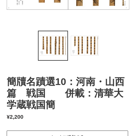
簡牘名蹟選10：河南・山西
篇 戦国 併載：清華大
学蔵戦国簡
通
¥2,200
常
価