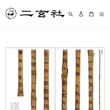
コ
ン
テ
検索
ログイン
カート
ン
ツ
に
ス
キ
ッ
プ
す
る