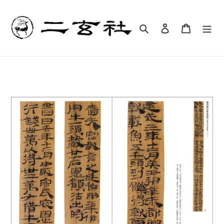
コ
ン
テ
検索
ログイン
カート
ン
ツ
に
ス
キ
ッ
プ
す
る