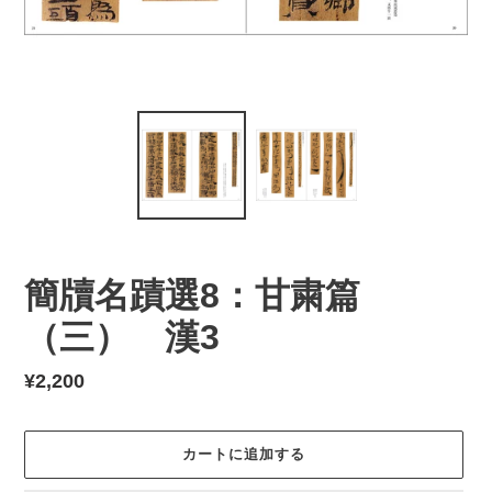
簡牘名蹟選8：甘粛篇
（三） 漢3
通
¥2,200
常
価
カートに追加する
格