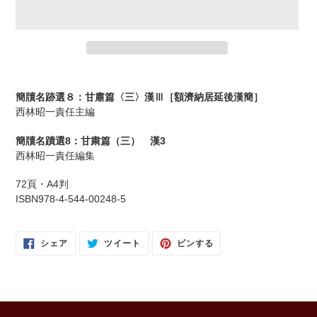
カ
ー
簡牘名跡選８：甘肅篇〈三〉漢Ⅲ［額濟納居延後漢簡］
ト
西林昭一責任主編
に
商
簡牘名蹟選8：甘粛篇（三） 漢3
品
西林昭一責任編集
を
追
72頁・A4判
加
ISBN978-4-544-00248-5
す
る
FACEBOOK
TWITTER
PINTEREST
シェア
ツイート
ピンする
で
に
で
シ
投
ピ
ェ
稿
ン
ア
す
す
す
る
る
る