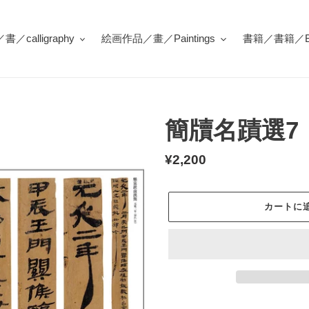
／calligraphy
絵画作品／畫／Paintings
書籍／書籍／Bo
簡牘名蹟選7
通
¥2,200
常
価
カートに
格
カ