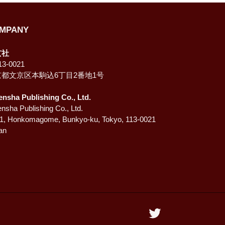
MPANY
玄社
3-0021
京都文京区本駒込6丁目2番地1号
ensha Publishing Co., Ltd.
nsha Publishing Co., Ltd.
-1, Honkomagome, Bunkyo-ku, Tokyo, 113-0021
an
Twitter