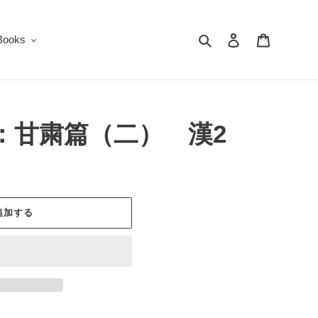
検索
ログイン
カート
oks
：甘粛篇（二） 漢2
追加する