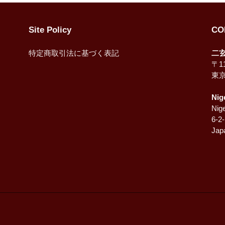
Site Policy
CO
特定商取引法に基づく表記
二
〒11
東
Nig
Nige
6-2
Jap