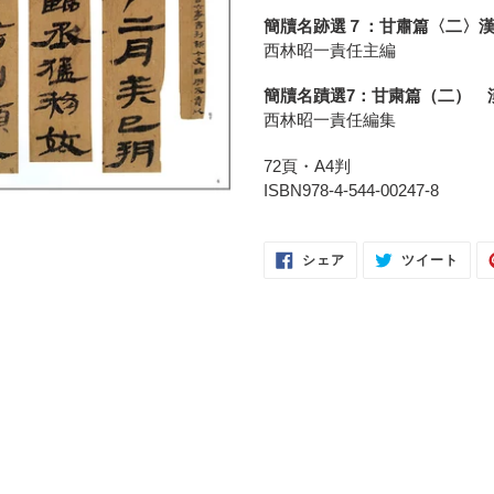
ー
簡牘名跡選７：甘肅篇〈二〉漢
ト
西林昭一責任主編
に
商
簡牘名蹟選7：甘粛篇（二） 
品
西林昭一責任編集
を
追
72頁・A4判
加
ISBN978-4-544-00247-8
す
る
FACEBOOK
TWI
シェア
ツイート
で
に
シ
投
ェ
稿
ア
す
す
る
る