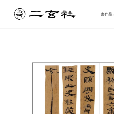
コ
ン
テ
書作品／書
ン
ツ
に
ス
キ
ッ
プ
す
る