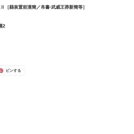
Ⅱ［縣泉置前漢簡／帛書·武威王莽新簡等］
漢2
TTER
PINTEREST
ピンする
で
ピ
ン
す
る