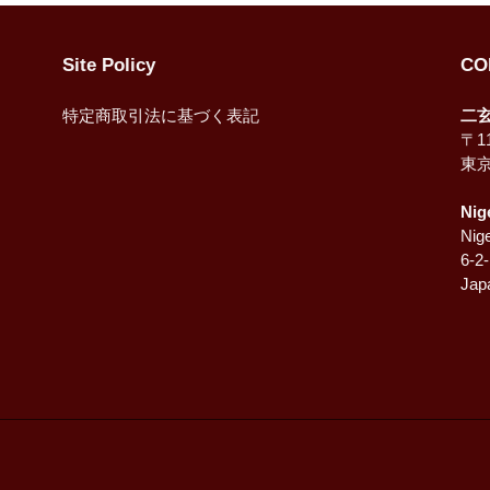
Site Policy
CO
特定商取引法に基づく表記
二
〒11
東
Nig
Nige
6-2
Jap