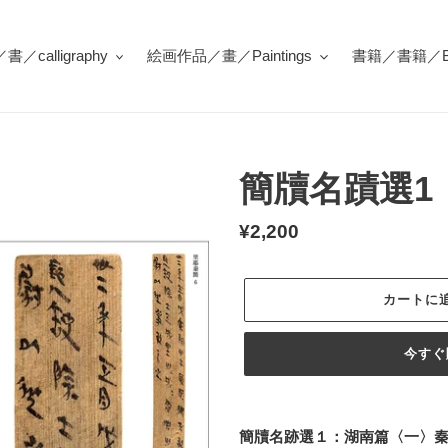
／calligraphy
絵画作品／畫／Paintings
書籍／書籍／Bo
簡牘名蹟選1
通
¥2,200
常
価
カートに
格
今すぐ
カ
ー
簡牘名跡選１：湖南篇〈一〉