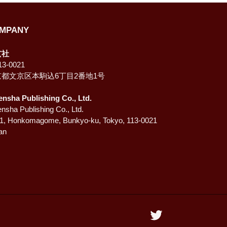
MPANY
玄社
3-0021
京都文京区本駒込6丁目2番地1号
ensha Publishing Co., Ltd.
nsha Publishing Co., Ltd.
-1, Honkomagome, Bunkyo-ku, Tokyo, 113-0021
an
Twitter