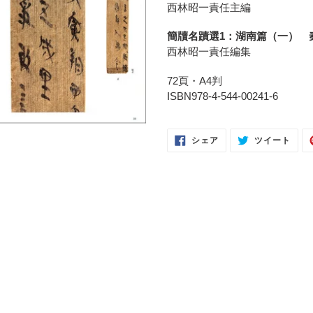
ト
西林昭一責任主編
に
商
簡牘名蹟選1：湖南篇（一） 
品
西林昭一責任編集
を
追
72頁・A4判
加
ISBN978-4-544-00241-6
す
る
FACEBOOK
TWI
シェア
ツイート
で
に
シ
投
ェ
稿
ア
す
す
る
る