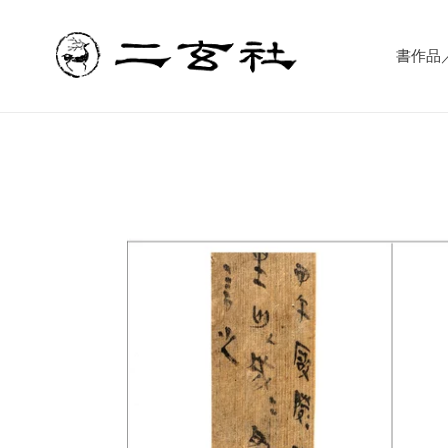
コ
ン
テ
書作品／書
ン
ツ
に
ス
キ
ッ
プ
す
る