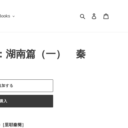
検索
ログイン
カート
oks
：湖南篇（一） 秦
追加する
購入
秦［里耶秦簡］