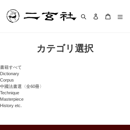
コ
ン
テ
検索
ログイン
カート
ン
ツ
に
ス
カテゴリ選択
キ
ッ
プ
す
書籍すべて
る
Dictionary
Corpus
中國法書選〈全60冊〉
Technique
Masterpiece
History etc.