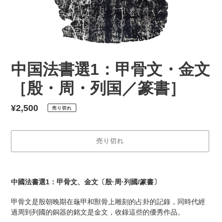
中国法書選1：甲骨文・金文
［殷・周・列国／篆書］
通
¥2,500
売り切れ
常
価
売り切れ
格
カ
ー
中國法書選1：甲骨文、金文〔殷·周·列國/篆書〕
ト
に
甲骨文是殷朝晚期在龜甲和獸骨上雕刻的占卦的記錄，同時代經
商
過周到列國的銅器的銘文是金文，收錄這些的優秀作品。
品