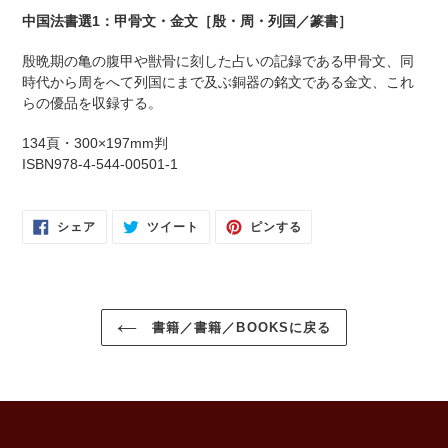
を
中国法書選1：甲骨文・金文［殷・周・列国／篆書］
追
加
殷晩期の亀の腹甲や獣骨に刻した占いの記録である甲骨文、同
す
時代から周をへて列国にまで及ぶ銅器の銘文である金文、これ
る
らの優品を収録する。
134頁・300×197mm判
ISBN978-4-544-00501-1
FACEBOOK
TWITTER
PINTEREST
シェア
ツイート
ピンする
で
に
で
シ
投
ピ
ェ
稿
ン
ア
す
す
す
る
る
る
書籍／書籍／BOOKSに戻る