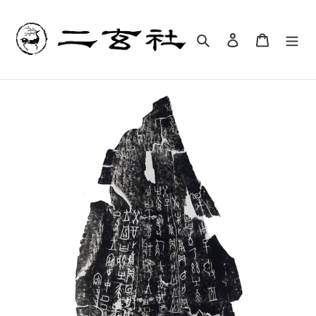
コ
ン
テ
検索
ログイン
カート
ン
ツ
に
ス
キ
ッ
プ
す
る