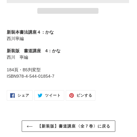
カ
ー
新裝本書法講座４：かな
ト
西川寧編
に
商
新装版 書道講座 4：かな
品
西川 寧編
を
追
184頁・B5判変型
加
ISBN978-4-544-01854-7
す
る
FACEBOOK
TWITTER
PINTEREST
シェア
ツイート
ピンする
で
に
で
シ
投
ピ
ェ
稿
ン
ア
す
す
す
る
る
る
【新装版】書道講座〈全７巻〉に戻る