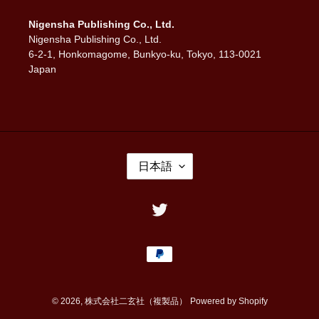
Nigensha Publishing Co., Ltd.
Nigensha Publishing Co., Ltd.
6-2-1, Honkomagome, Bunkyo-ku, Tokyo, 113-0021
Japan
言
日本語
語
Twitter
決
済
方
法
© 2026,
株式会社二玄社（複製品）
Powered by Shopify