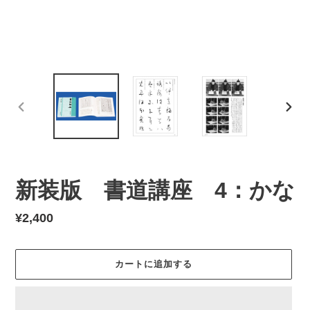
前
次
の
の
ス
ス
ラ
ラ
イ
イ
新装版 書道講座 4：かな
ド
ド
通
¥2,400
常
価
カートに追加する
格