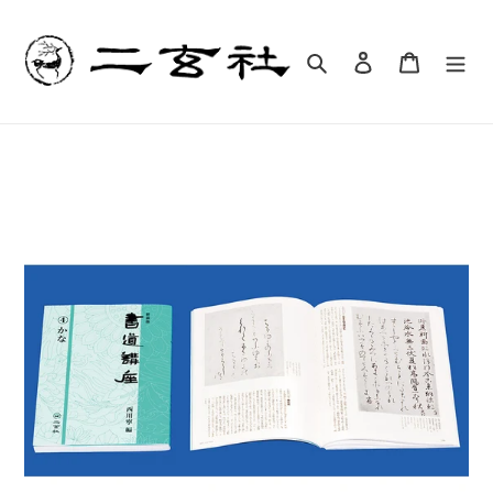
コ
ン
テ
検索
ログイン
カート
ン
ツ
に
ス
キ
ッ
プ
す
る