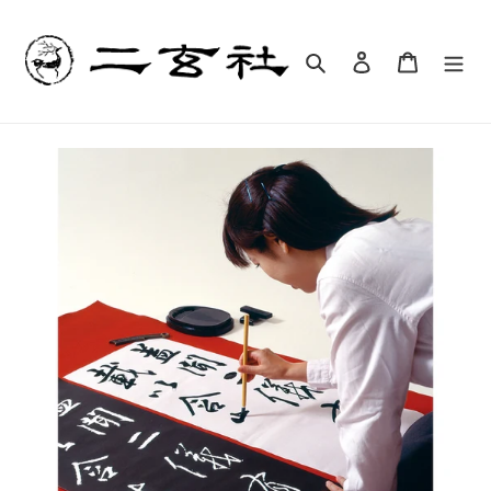
コ
ン
テ
検索
ログイン
カート
ン
ツ
に
ス
キ
ッ
プ
す
る