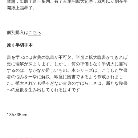
難題，出版了這一系列。有了首創的原大範字，就可以立刻在半
加
開紙上臨摹了。
す
る
個別購入は
こちら
原寸半切手本
書を学ぶには古典の臨書が不可欠。半切に拡大臨書ができれば
更に理解が深まります。しかし、何の準備もなく半切大に書写
するのは、なかなか難しいもの。本シリーズは、こうした学書
者の悩みを一挙に解決、即座に臨書できるよう作成されまし
た。拡大されても揺るぎない古典のすばらしさは、新たな臨書
への意欲を生み出してくれるはずです
135×35cm