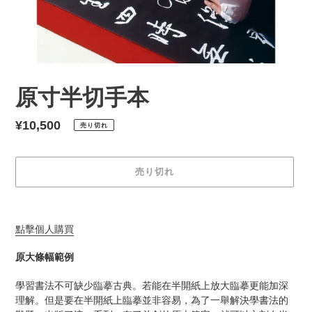
原寸半切手本
通
¥10,500
売り切れ
常
価
売り切れ
格
カ
ー
點擊個人購買
ト
に
原大條幅範例
商
品
學習書法不可缺少臨摹古典。若能在半開紙上放大臨摹更能加深
を
理解。但是要在半開紙上臨摹並非容易，為了一舉解決學書法的
追