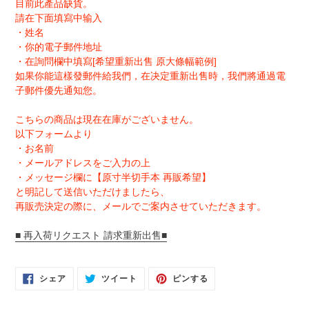
目前此產品缺貨。
請在下面填寫中输入
・姓名
・你的電子郵件地址
・在詢問欄中填寫[希望重新出售 原大條幅範例]
如果你能這樣發郵件給我們，在决定重新出售時，我們將通過電
子郵件優先通知您。
こちらの商品は現在在庫がございません。
以下フォームより
・お名前
・メールアドレスをご入力の上
・メッセージ欄に【原寸半切手本 再販希望】
と明記して送信いただけましたら、
再販売決定の際に、メールでご案内させていただきます。
■ 再入荷リクエスト 請求重新出售■
FACEBOOK
TWITTER
PINTEREST
シェア
ツイート
ピンする
で
に
で
シ
投
ピ
ェ
稿
ン