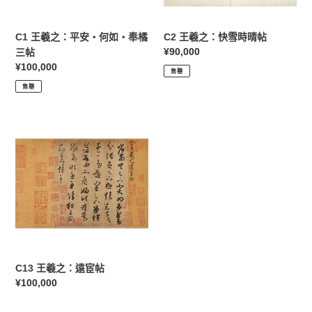
奉
帖
橘
C1 王羲之：平安・何如・奉橘
C2 王羲之：快雪時晴帖
三
定
¥90,000
三帖
帖
價
定
¥100,000
售罄
價
售罄
C13
王
羲
之：
遠
宦
帖
C13 王羲之：遠宦帖
定
¥100,000
價