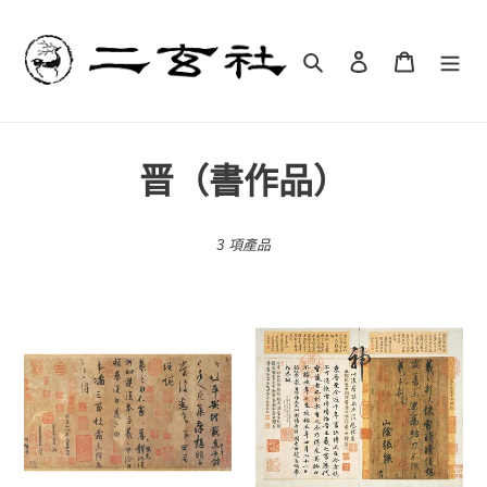
跳
到
內
搜尋
登入
購物車
容
商
晋（書作品）
品
3 項產品
系
列
C1
C2
:
王
王
羲
羲
之：
之：
平
快
安・
雪
何
時
如・
晴