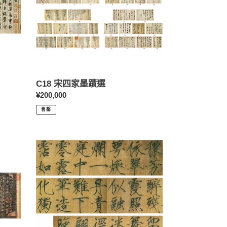
蹟
選
C18 宋四家墨蹟選
定
¥200,000
價
售罄
C31
徽
宗：
詩
帖