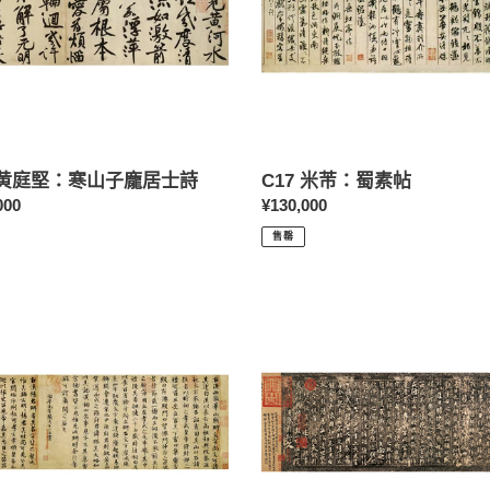
帖
6 黄庭堅：寒山子龐居士詩
C17 米芾：蜀素帖
000
定
¥130,000
價
售罄
C27
宋
拓
定
武
本
蘭
亭
叙