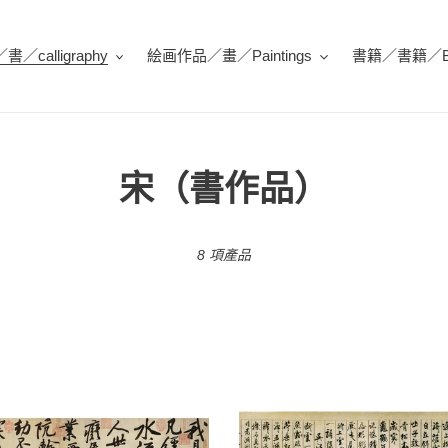
／calligraphy
絵画作品／畫／Paintings
書籍／書籍／Bo
商
宋（書作品）
品
8 項產品
系
列
:
C17
米
芾：
蜀
素