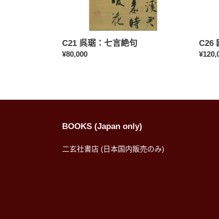
C21 呉琚：七言絶句
C2
定
¥80,000
定
¥120,
價
價
BOOKS (Japan only)
二玄社書店 (日本国内販売のみ)