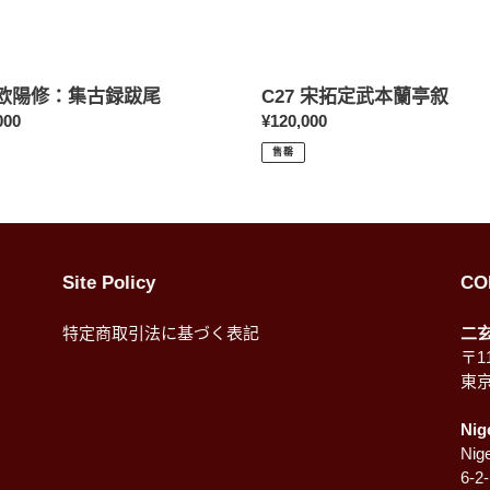
6 欧陽修：集古録跋尾
C27 宋拓定武本蘭亭叙
000
定
¥120,000
價
售罄
Site Policy
CO
特定商取引法に基づく表記
二
〒11
東
Nig
Nige
6-2