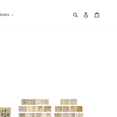
搜尋
登入
購物車
oks
C18
宋
四
家
墨