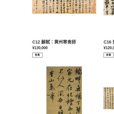
寒
山
食
子
詩
龐
居
士
詩
C12 蘇軾：黄州寒食詩
C1
定
¥130,000
定
¥120,
價
價
售罄
售罄
C21
C26
呉
欧
琚：
陽
七
修：
言
集
絶
古
句
録
跋
尾