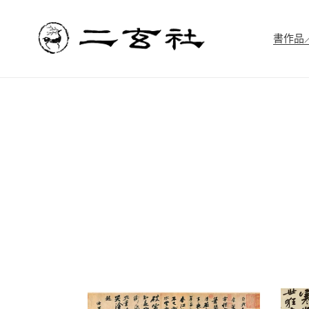
跳
到
內
書作品／書
容
C12
C16
蘇
黄
軾：
庭
黄
堅：
州
寒