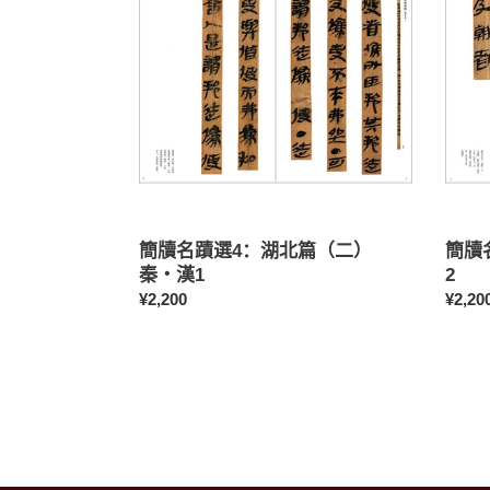
名
名
蹟
蹟
選
選
4：
5：
湖
湖
北
北
篇
篇
（二）
（三
秦・
漢
漢
2
1
簡牘名蹟選4：湖北篇（二）
簡牘
秦・漢1
2
常
¥2,200
常
¥2,20
规
规
价
价
格
格