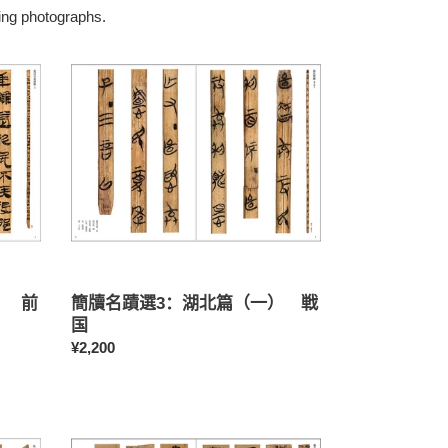
ing photographs.
簡
牘
名
蹟
選
3：
湖
北
篇
（一）
戦
国
） 前
簡牘名蹟選3：湖北篇（一） 戦
国
常
¥2,200
规
价
簡
格
牘