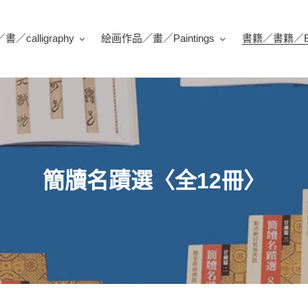
／calligraphy
絵画作品／畫／Paintings
書籍／書籍／Bo
收
簡牘名蹟選〈全12冊〉
藏
: