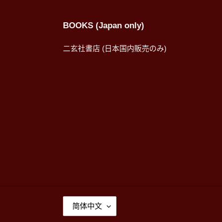
BOOKS (Japan only)
二玄社書店 (日本国内販売のみ)
语
简体中文
言