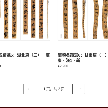
名
蹟
選
6：
甘
粛
篇
）
（一）
秦・
漢
1・
名蹟選5：湖北篇（三） 漢
簡牘名蹟選6：甘粛篇（
新
秦・漢1・新
0
常
¥2,200
规
价
格
1 页，共 2 页
上
下
一
一
页
页