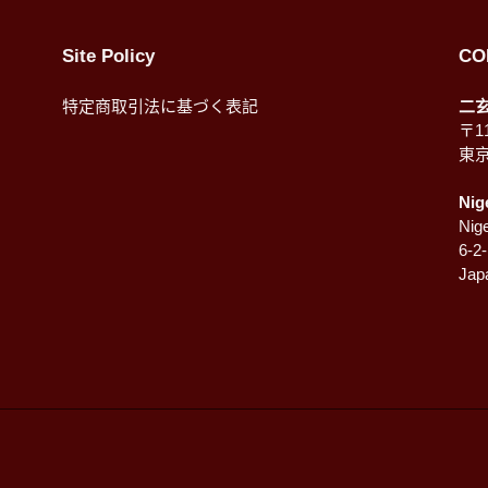
Site Policy
CO
特定商取引法に基づく表記
二
〒11
東
Nig
Nige
6-2
Jap