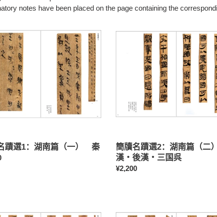
natory notes have been placed on the page containing the correspond
簡
牘
名
蹟
選
2：
湖
南
篇
）
（二）
前
漢・
後
名蹟選1：湖南篇（一） 秦
簡牘名蹟選2：湖南篇（二
漢・
漢・後漢・三国呉
0
三
常
¥2,200
国
规
呉
价
簡
格
牘