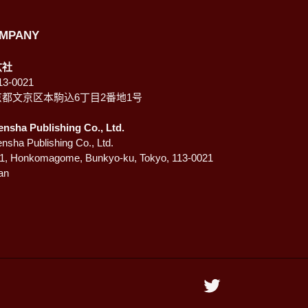
MPANY
玄社
3-0021
京都文京区本駒込6丁目2番地1号
ensha Publishing Co., Ltd.
nsha Publishing Co., Ltd.
-1, Honkomagome, Bunkyo-ku, Tokyo, 113-0021
an
Twitter