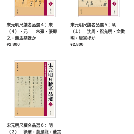
か
ほ
品
品
か
選
選
４：
５：
宋
明
宋元明尺牘名品選４：宋
宋元明尺牘名品選５：明
（４）・
（１）
（４）・元 朱熹・張即
（１） 沈周・祝允明・文徴
元
沈
之・趙孟頫ほか
明・唐寅ほか
朱
周・
常
¥2,800
常
¥2,800
熹・
祝
规
规
張
允
价
价
即
明・
宋
格
格
之・
文
元
趙
徴
明
孟
明・
尺
頫
唐
牘
ほ
寅
名
か
ほ
品
か
選
６：
明
宋元明尺牘名品選６：明
（２）
（２） 徐渭・莫是龍・董其