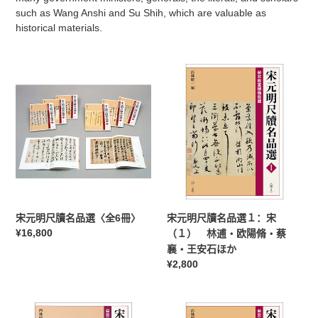
such as Wang Anshi and Su Shih, which are valuable as
historical materials.
宋
宋
元
元
明
明
尺
尺
牘
牘
名
名
品
品
選
選
〈全
１：
6
宋
宋元明尺牘名品選〈全6冊〉
宋元明尺牘名品選１：宋
冊〉
（１）
常
¥16,800
（１） 林逋・欧陽脩・蔡
林
规
襄・王安石ほか
逋・
价
常
¥2,800
欧
格
规
陽
价
脩・
宋
宋
格