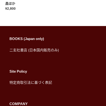
徐
昌ほか
渭・
常
¥2,800
莫
规
是
价
龍・
格
董
其
昌
BOOKS (Japan only)
ほ
か
二玄社書店 (日本国内販売のみ)
Site Policy
特定商取引法に基づく表記
COMPANY