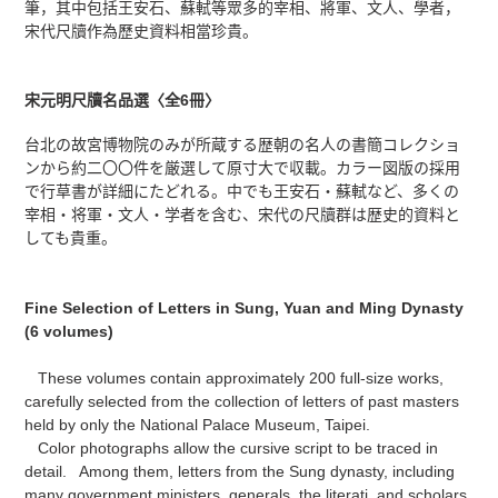
筆，其中包括王安石、蘇軾等眾多的宰相、將軍、文人、學者，
宋代尺牘作為歷史資料相當珍貴。
宋元明尺牘名品選〈全6冊〉
台北の故宮博物院のみが所蔵する歴朝の名人の書簡コレクショ
ンから約二〇〇件を厳選して原寸大で収載。カラー図版の採用
で行草書が詳細にたどれる。中でも王安石・蘇軾など、多くの
宰相・将軍・文人・学者を含む、宋代の尺牘群は歴史的資料と
しても貴重。
Fine Selection of Letters in Sung, Yuan and Ming Dynasty
(6 volumes)
These volumes contain approximately 200 full-size works,
carefully selected from the collection of letters of past masters
held by only the National Palace Museum, Taipei.
Color photographs allow the cursive script to be traced in
detail. Among them, letters from the Sung dynasty, including
many government ministers, generals, the literati, and scholars