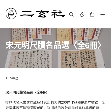
跳
到
内
搜索
登录
购物车
容
收
宋元明尺牘名品選〈全6冊〉
藏
:
7 个产品
宋元明尺牘名品選〈全6冊〉
從歷代名人書信珍藏品精選出的大約200件作品都是原寸收錄，全
是臺北故宮博物院收藏的。採用彩色製版清晰可見行草書的運