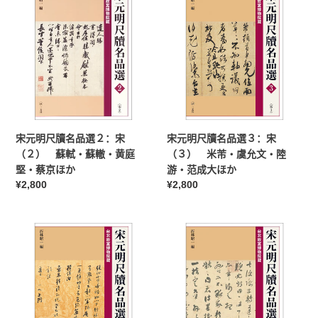
蔡
元
元
襄・
明
明
王
尺
尺
安
牘
牘
石
名
名
ほ
品
品
か
選
選
２：
３：
宋
宋
宋元明尺牘名品選２：宋
宋元明尺牘名品選３：宋
（２）
（３）
（２） 蘇軾・蘇轍・黄庭
（３） 米芾・虞允文・陸
蘇
米
堅・蔡京ほか
游・范成大ほか
軾・
芾・
常
¥2,800
常
¥2,800
蘇
虞
规
规
轍・
允
价
价
黄
文・
宋
格
宋
格
庭
陸
元
元
堅・
游・
明
明
蔡
范
尺
尺
京
成
牘
牘
ほ
大
名
名