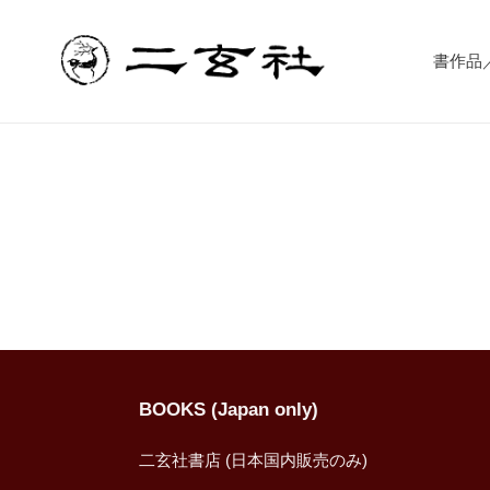
Skip
to
content
書作品／書
BOOKS (Japan only)
二玄社書店 (日本国内販売のみ)