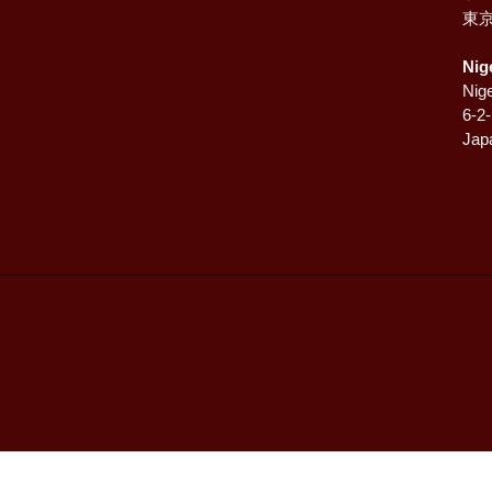
東
Nig
Nige
6-2
Jap