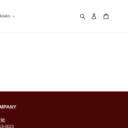
Search
Log in
Cart
oks
MPANY
玄社
3-0021