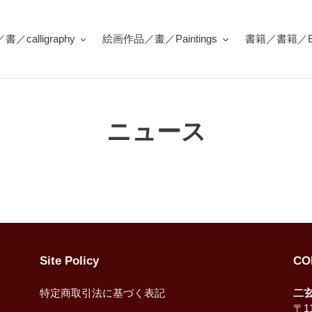
／calligraphy
絵画作品／畫／Paintings
書籍／書籍／Bo
ニュース
Site Policy
CO
特定商取引法に基づく表記
二
〒11